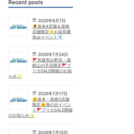
Recent posts
2026年8月7日
🌻道央4店舗＆道南
店舗限定🌟お盆前夏
休みイベント🎐
2026年7月24日
🚩恵庭恵み野店・函
館山の手店限定🚩プ
リカSALE開催のお知
らせ✨
2026年7月17日
🌞道央・道南5店舗
限定🌞海の日イベン
ト🚩プリカSALE開催
のお知らせ✨
2026年7月15日