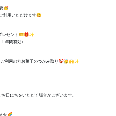
要🥳
ご利用いただけます😆
プレゼント🎫🎁✨
１年間有効)
ご利用の方お菓子のつかみ取り🤡🥳🙌✨
でお日にちをいただく場合がございます。
ませ🌈