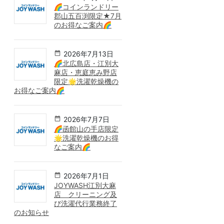
🌈コインランドリー
郡山五百渕限定★7月
のお得なご案内🌈
2026年7月13日
🌈北広島店・江別大
麻店・恵庭恵み野店
限定🌟洗濯乾燥機の
お得なご案内🌈
2026年7月7日
🌈函館山の手店限定
🌟洗濯乾燥機のお得
なご案内🌈
2026年7月1日
JOYWASH江別大麻
店 クリーニング及
び洗濯代行業務終了
のお知らせ