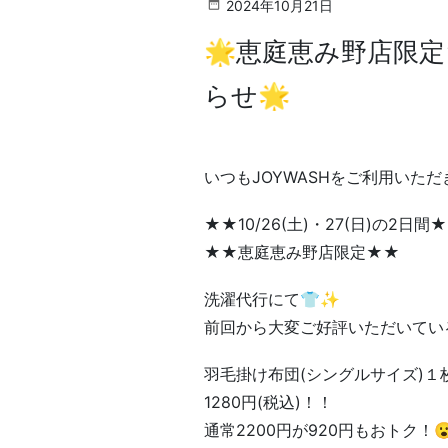
2024年10月21日
🌟恵庭恵み野店限
らせ🌟
いつもJOYWASHをご利用いた
★★10/26(土)・27(日)の2日間
★★恵庭恵み野店限定★★
洗濯代行にて👕✨
前回から大変ご好評いただいてい
羽毛掛け布団(シングルサイズ)１
1280円(税込)！！
通常2200円が920円もおトク！