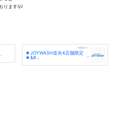
おります🎶
★JOYWASH道央4店舗限定
.
★&#...