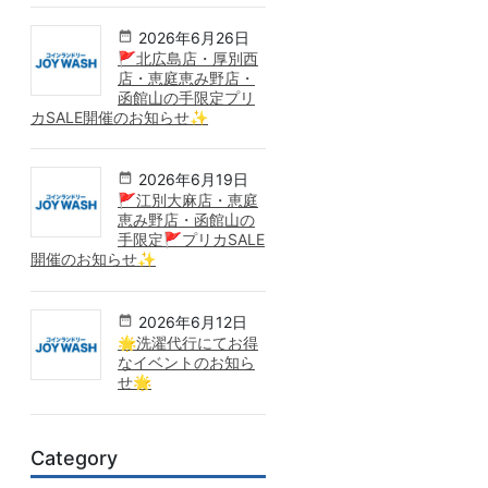
2026年6月26日
🚩北広島店・厚別西
店・恵庭恵み野店・
函館山の手限定プリ
カSALE開催のお知らせ✨
2026年6月19日
🚩江別大麻店・恵庭
恵み野店・函館山の
手限定🚩プリカSALE
開催のお知らせ✨
2026年6月12日
🌟洗濯代行にてお得
なイベントのお知ら
せ🌟
Category