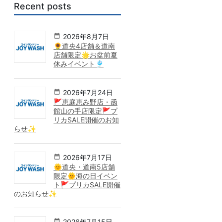
Recent posts
2026年8月7日
🌻道央4店舗＆道南
店舗限定🌟お盆前夏
休みイベント🎐
2026年7月24日
🚩恵庭恵み野店・函
館山の手店限定🚩プ
リカSALE開催のお知
らせ✨
2026年7月17日
🌞道央・道南5店舗
限定🌞海の日イベン
ト🚩プリカSALE開催
のお知らせ✨
2026年7月15日