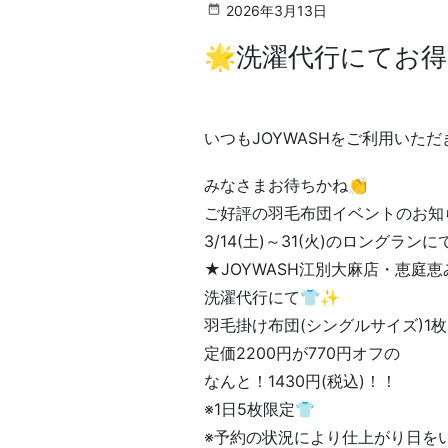
2026年3月13日
🌟洗濯代行にてお
いつもJOYWASHをご利用いた
みなさまお待ちかね👏
ご好評の羽毛布団イベントのお知
3/14(土)～31(火)のロングラン
★JOYWASH江別大麻店・恵庭
洗濯代行にて👕✨
羽毛掛け布団(シングルサイズ)1枚
定価2200円が770円オフの
なんと！1430円(税込)！！
※1日5枚限定👕
※予約の状況により仕上がり日を