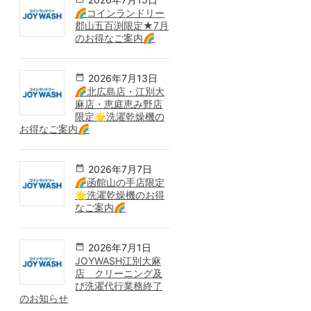
🌈コインランドリー
郡山五百渕限定★7月
のお得なご案内🌈
2026年7月13日
🌈北広島店・江別大
麻店・恵庭恵み野店
限定🌟洗濯乾燥機の
お得なご案内🌈
2026年7月7日
🌈函館山の手店限定
🌟洗濯乾燥機のお得
なご案内🌈
2026年7月1日
JOYWASH江別大麻
店 クリーニング及
び洗濯代行業務終了
のお知らせ