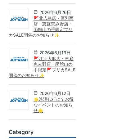
2026年6月26日
🚩北広島店・厚別西
店・恵庭恵み野店・
函館山の手限定プリ
カSALE開催のお知らせ✨
2026年6月19日
🚩江別大麻店・恵庭
恵み野店・函館山の
手限定🚩プリカSALE
開催のお知らせ✨
2026年6月12日
🌟洗濯代行にてお得
なイベントのお知ら
せ🌟
Category